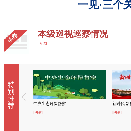
一见·三个
本级巡视巡察情况
[阅读]
特
别
推
新时代 新征程 新伟业——学习宣传贯彻党的二十大
奋斗百年
荐
[阅读]
[阅读]