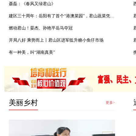
聂磊：《春风又绿君山》
建区三十周年：岳阳有了首个“港澳菜园”，君山蔬菜凭实力“出圈”
燃动君山！晏杰、孙艳平岳马夺冠
开局八好 乘势而上丨君山区进军低升糖小鱼仔市场
有一种美，叫“湖南真美”
美丽乡村
更多>