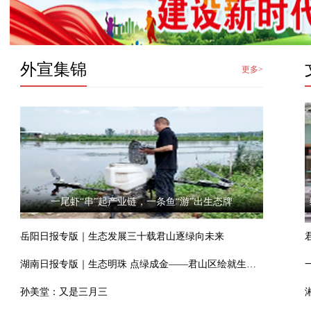
外宣集锦
更多>
一尾虾“串”起产业链，一条鱼“游”出生态牌
岳阳日报专版｜生态发展三十载君山逐绿向未来
湖南日报专版｜生态明珠 点绿成金——君山区绘就生态优先高质量发展新图景
孙美堂：又是三月三