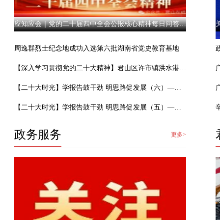
应知应会｜党的二十届四中全会公报核心精神每日问答（二十）
周逸群烈士纪念地成功入选第六批湖南省党史教育基地
【深入学习贯彻党的二十大精神】君山区许市镇洪水港社：“三句半快板”传“党音” 二十大精神“入民心”
【二十大时光】学报告鼓干劲 明思路促发展（六）——君山区党员干部热议党的二十大报告丨驻村第一书记篇
【二十大时光】学报告鼓干劲 明思路促发展（五）——君山区党员干部热议党的二十大报告丨选调生篇之二
政务服务
更多>