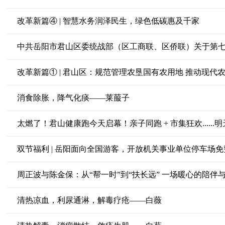
改革新篇④ | 智慧水务润泽民生，绿色低碳惠及千家
中共岳阳市君山区委统战部（区工商联、区侨联）关于第
改革新篇① | 君山区：规范管理农垦国有农用地 推动现代
消食除胀，降气化痰——莱菔子
太燃了！君山健康跑今天启幕！亲子同跑 + 市集狂欢.....
双节福利 | 岳阳面向全国游客，开放机关事业单位停车场
周正波与陈金保：从“帮一时”到“扶长远” 一场暖心的陪伴
清热凉血，利尿通淋，解毒疗疮——白薇