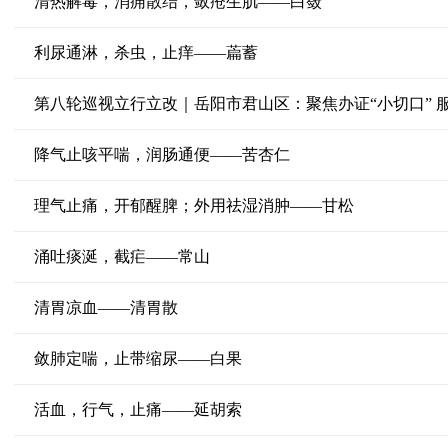
清热解毒，消痈散结，敛疮生肌——白蔹
利尿通淋，杀虫，止痒——萹蓄
第八轮巡视立行立改｜岳阳市君山区：聚焦办证“小切口” 服
降气止咳平喘，润肠通便——苦杏仁
理气止痛，开郁醒脾；外用祛湿消肿——甘松
涌吐痰涎，截疟——常山
清胃凉血——清胃散
敛肺定喘，止带缩尿——白果
活血，行气，止痛——延胡索