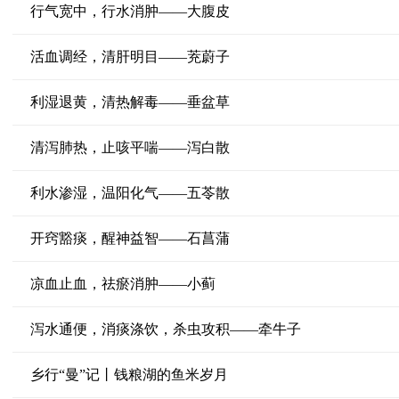
行气宽中，行水消肿——大腹皮
活血调经，清肝明目——茺蔚子
利湿退黄，清热解毒——垂盆草
清泻肺热，止咳平喘——泻白散
利水渗湿，温阳化气——五苓散
开窍豁痰，醒神益智——石菖蒲
凉血止血，祛瘀消肿——小蓟
泻水通便，消痰涤饮，杀虫攻积——牵牛子
乡行“曼”记丨钱粮湖的鱼米岁月