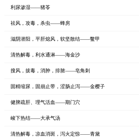
利尿渗湿——猪苓
祛风，攻毒，杀虫——蜂房
滋阴潜阳，平肝熄风，软坚散结——鳖甲
清热解毒，利水通淋——海金沙
搜风，拔毒，消肿，排脓——皂角刺
固精缩尿，固崩止带，涩肠止泻——金樱子
健脾疏肝、理气活血——期门穴
峻下热结——大承气汤
清热解毒，凉血消斑，泻火定惊——青黛