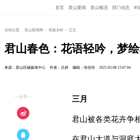
首页
君山要闻
君山概况
部门动态
时
当前位置:
君山新闻网
>
美丽乡村
>
正文
君山春色：花语轻吟，梦绘
来源：君山区融媒体中心
作者：吕婷
编辑：张佳玲
2025-03-08 15:07:04
—分享—
三月
君山被各类花卉争
在君山大道与洞庭