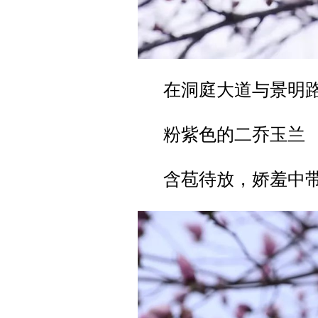
在洞庭大道与景明
粉紫色的二乔玉兰
含苞待放，娇羞中