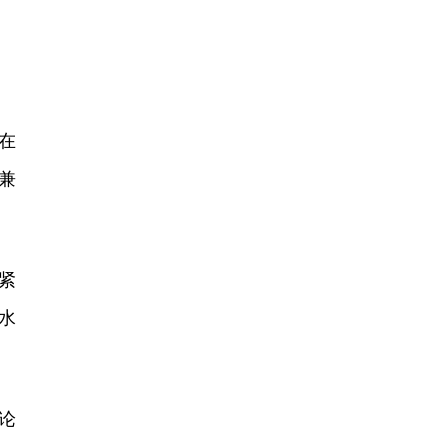
在
兼
紧
水
论