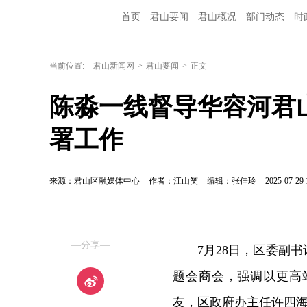
首页
君山要闻
君山概况
部门动态
时
当前位置:
君山新闻网
>
君山要闻
>
正文
陈淼一线督导华容河君
署工作
来源：君山区融媒体中心
作者：江山笑
编辑：张佳玲
2025-07-29 
—分享—
7月28日，区委副
题会商会，强调以更高
友，区政府办主任许四