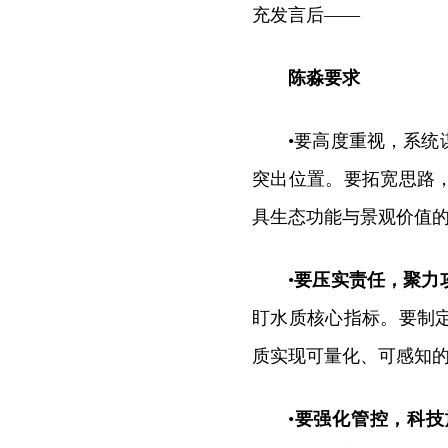
充发言后——
陈淼要求
•要高度重视，系
突出位置。要拓宽思路
具生态功能与景观价值
•
要
压实责任，聚力
盯水质核心指标。要制
质实现可量化、可感知
•
要
强化管控，科技