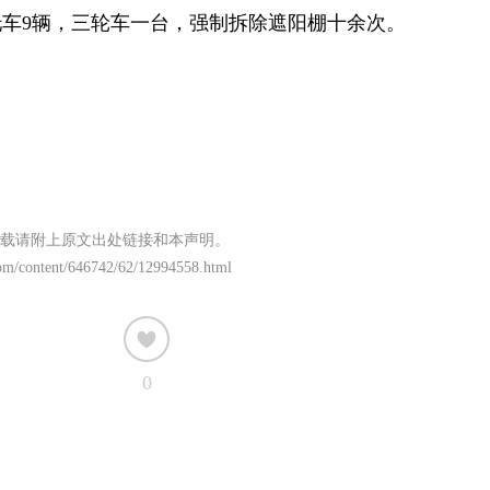
车9辆，三轮车一台，强制拆除遮阳棚十余次。
载请附上原文出处链接和本声明。
om/content/646742/62/12994558.html
0