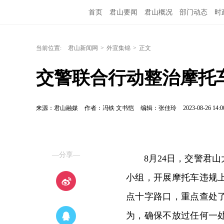
首页
君山要闻
君山概况
部门动态
时
当前位置:
君山新闻网
>
外宣集锦
>
正文
交警联合行动整治摩托
来源：君山融媒
作者：冯铁 文书恺
编辑：张佳玲
2023-08-26 14:0
—分享—
8月24日，交警君
小组，开展摩托车违规
点十字路口，重点查处
为，确保不放过任何一