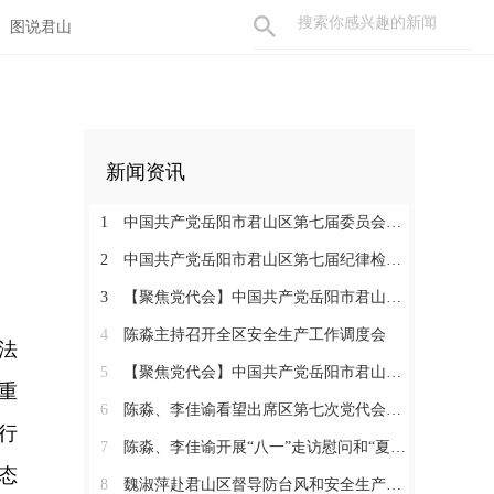
图说君山
新闻资讯
1
中国共产党岳阳市君山区第七届委员会举行第一次全体会议 陈淼当选区委书记
2
中国共产党岳阳市君山区第七届纪律检查委员会召开第一次全体会议
3
【聚焦党代会】中国共产党岳阳市君山区第七次代表大会胜利闭幕
4
陈淼主持召开全区安全生产工作调度会
法
5
【聚焦党代会】中国共产党岳阳市君山区第七次代表大会开幕
重
6
陈淼、李佳谕看望出席区第七次党代会代表
行
7
陈淼、李佳谕开展“八一”走访慰问和“夏送清凉”活动
态
8
魏淑萍赴君山区督导防台风和安全生产工作