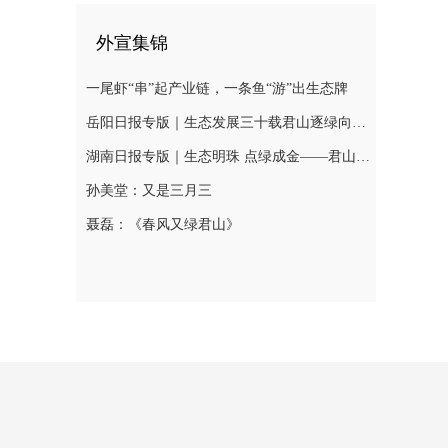
外宣集锦
一尾虾“串”起产业链，一条鱼“游”出生态牌
岳阳日报专版｜生态发展三十载君山逐绿向未来
湖南日报专版｜生态明珠 点绿成金——君山区绘就生态优先高质量发展新图景
孙美堂：又是三月三
聂磊：《春风又绿君山》