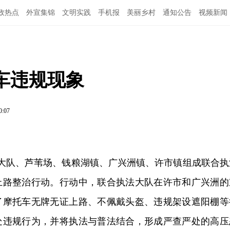
政热点
外宣集锦
文明实践
手机报
美丽乡村
通知公告
视频新闻
车违规现象
0:07
山大队、芦苇场、钱粮湖镇、广兴洲镇、许市镇组成联合执
上路整治行动。行动中，联合执法大队在许市和广兴洲的
了摩托车无牌无证上路、不佩戴头盔、违规架设遮阳棚等
处违规行为，并将执法与普法结合，形成严查严处的高压