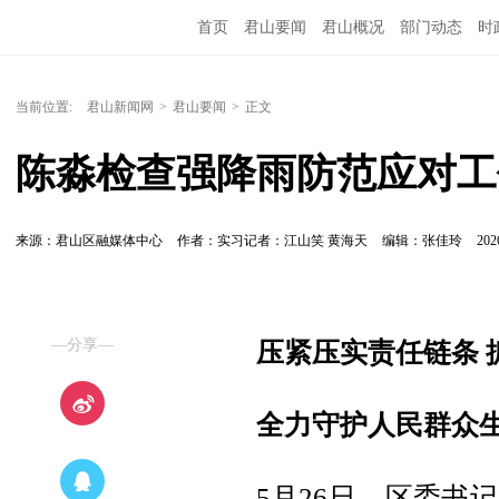
首页
君山要闻
君山概况
部门动态
时
当前位置:
君山新闻网
>
君山要闻
>
正文
陈淼检查强降雨防范应对工
来源：君山区融媒体中心
作者：实习记者：江山笑 黄海天
编辑：张佳玲
202
—分享—
压紧压实责任链条 
全力守护人民群众
5月26日，区委书