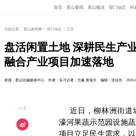
首页
君山要闻
君山概况
部门动态
时
当前位置:
君山新闻网
>
部门动态
>
正文
盘活闲置土地 深耕民生产
融合产业项目加速落地
来源：君山区融媒体中心
作者：实习记者：方鑫 黄海天
编辑：张佳玲
2026-0
—分享—
近日，柳林洲街道
濠河果蔬示范园设施蔬
项目立足民生需求，以