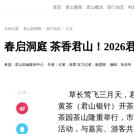
首页
君山要闻
君山概况
部门动态
时
当前位置:
君山新闻网
>
部门动态
>
正文
春启洞庭 茶香君山！202
来源：君山区融媒体中心
作者：记者：徐蕾 实习记者：杨雯静
编辑：张佳玲
—分享—
草长莺飞三月天，君
黄茶（君山银针）开茶
茶园茶山隆重举行，市
活动，与嘉宾、游客共