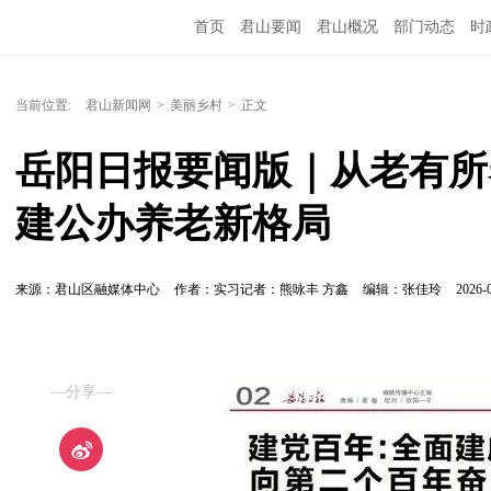
首页
君山要闻
君山概况
部门动态
时
当前位置:
君山新闻网
>
美丽乡村
>
正文
岳阳日报要闻版｜从老有所
建公办养老新格局
来源：君山区融媒体中心
作者：实习记者：熊咏丰 方鑫
编辑：张佳玲
2026-0
—分享—