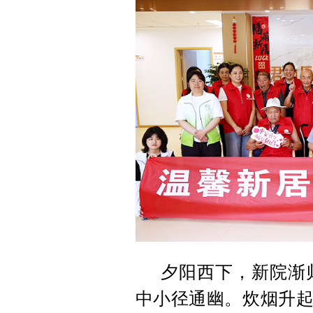
夕阳西下，新院渐
中小径通幽。炊烟升起