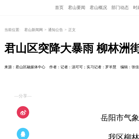
首页
君山要闻
君山概况
部门动态
时
当前位置:
君山新闻网
>
通知公告
>
正文
君山区突降大暴雨 柳林洲街
来源：君山区融媒体中心
作者：记者：汤可可；实习记者：罗羊慧
编辑：张
—分享—
岳阳市气
我区柳