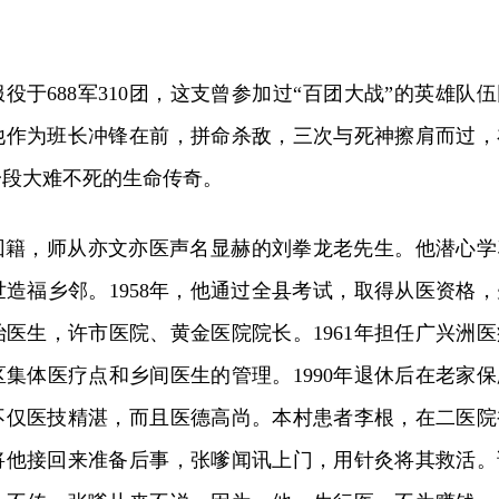
服役于688军310团，这支曾参加过“百团大战”的英雄队
他作为班长冲锋在前，拼命杀敌，三次与死神擦肩而过，
一段大难不死的生命传奇。
员回籍，师从亦文亦医声名显赫的刘拳龙老先生。他潜心学
造福乡邻。1958年，他通过全县考试，取得从医资格，
医生，许市医院、黄金医院院长。1961年担任广兴洲医
集体医疗点和乡间医生的管理。1990年退休后在老家保
不仅医技精湛，而且医德高尚。本村患者李根，在二医院
将他接回来准备后事，张嗲闻讯上门，用针灸将其救活。