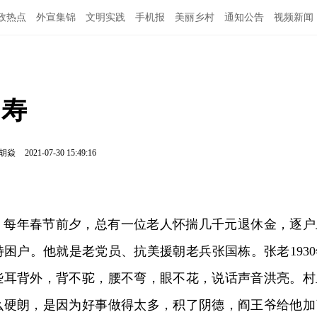
政热点
外宣集锦
文明实践
手机报
美丽乡村
通知公告
视频新闻
了寿
胡焱
2021-07-30 15:49:16
，每年春节前夕，总有一位老人怀揣几千元退休金，逐户
困户。他就是老党员、抗美援朝老兵张国栋。张老1930
有些耳背外，背不驼，腰不弯，眼不花，说话声音洪亮。村
么硬朗，是因为好事做得太多，积了阴德，阎王爷给他加