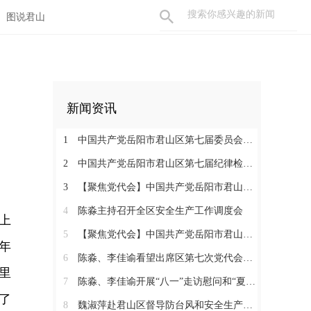
图说君山
新闻资讯
1
中国共产党岳阳市君山区第七届委员会举行第一次全体会议 陈淼当选区委书记
2
中国共产党岳阳市君山区第七届纪律检查委员会召开第一次全体会议
3
【聚焦党代会】中国共产党岳阳市君山区第七次代表大会胜利闭幕
4
陈淼主持召开全区安全生产工作调度会
上
5
【聚焦党代会】中国共产党岳阳市君山区第七次代表大会开幕
年
6
陈淼、李佳谕看望出席区第七次党代会代表
里
7
陈淼、李佳谕开展“八一”走访慰问和“夏送清凉”活动
了
8
魏淑萍赴君山区督导防台风和安全生产工作