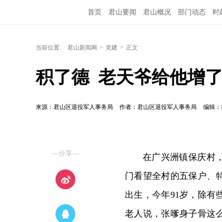
首页
君山要闻
君山概况
部门动态
时
当前位置:
君山新闻网
>
党建
>
正文
积了德  老天爷给他增
来源：君山区退役军人事务局
作者：君山区退役军人事务局
编辑：
—分享—
在广兴洲镇保庆村
门看望全村的五保户、特
出生，今年91岁，除
老人说，张嗲身子骨这