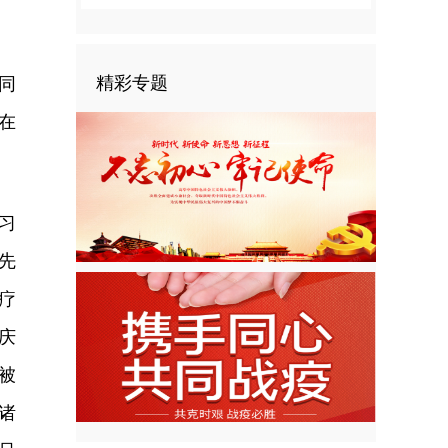
精彩专题
伍同
在
习
先
疗
庆
被
诸