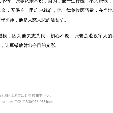
人不传，张嗲从来不说，因为，他一生行医，不为赚钱，
诊金，五保户、困难户就诊，他一律免收医药费，在当地
的守护神，他是大慈大悲的活菩萨。
楷模，因为他矢志为民，初心不改。张老是退役军人的
格，让军徽放射出夺目的光彩。
载请附上原文出处链接和本声明。
om/content/2021/07/30/9721955.html