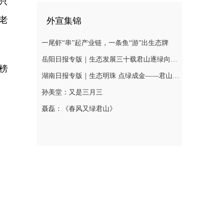
只
老
外宣集锦
一尾虾“串”起产业链，一条鱼“游”出生态牌
岳阳日报专版｜生态发展三十载君山逐绿向未来
榜
湖南日报专版｜生态明珠 点绿成金——君山区绘就生态优先高质量发展新图景
孙美堂：又是三月三
聂磊：《春风又绿君山》