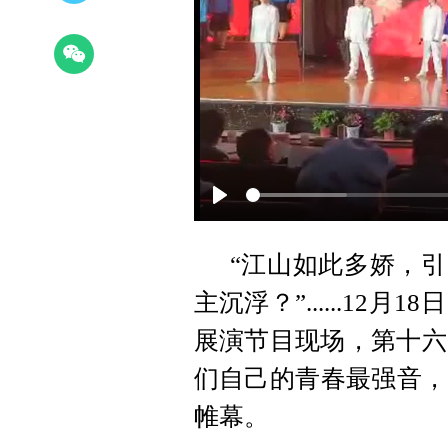
P
l
“江山如此多娇，引
a
主沉浮？”......1
y
展演节目现场，第十六
们自己的青春最强音，
帷幕。