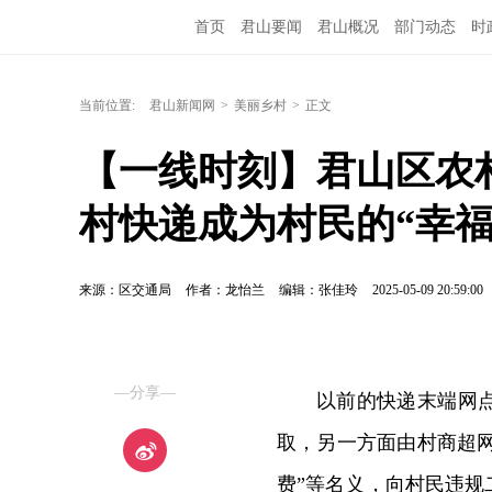
首页
君山要闻
君山概况
部门动态
时
当前位置:
君山新闻网
>
美丽乡村
>
正文
【一线时刻】君山区农
村快递成为村民的“幸福
来源：区交通局
作者：龙怡兰
编辑：张佳玲
2025-05-09 20:59:00
—分享—
以前的快递末端网
取，另一方面由村商超网
费”等名义，向村民违