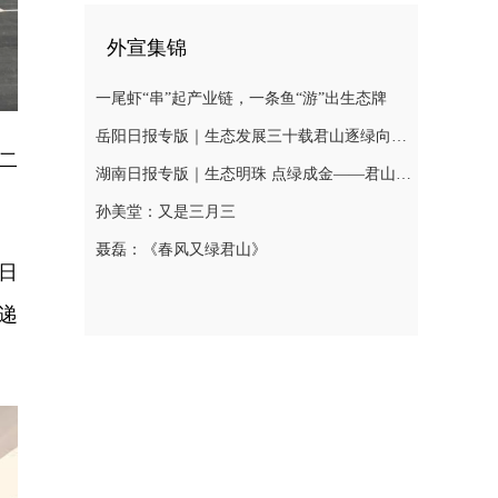
外宣集锦
一尾虾“串”起产业链，一条鱼“游”出生态牌
岳阳日报专版｜生态发展三十载君山逐绿向未来
二
湖南日报专版｜生态明珠 点绿成金——君山区绘就生态优先高质量发展新图景
孙美堂：又是三月三
聂磊：《春风又绿君山》
日
递