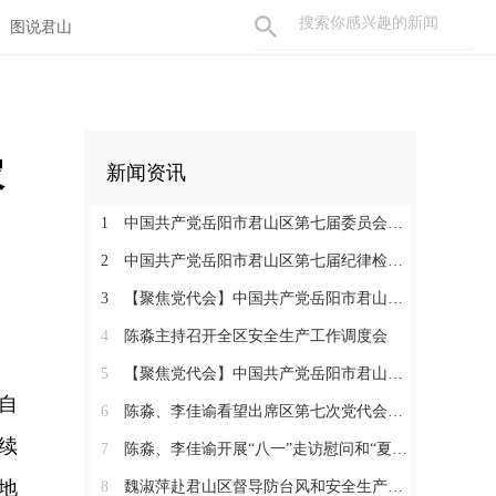
图说君山
农
新闻资讯
1
中国共产党岳阳市君山区第七届委员会举行第一次全体会议 陈淼当选区委书记
2
中国共产党岳阳市君山区第七届纪律检查委员会召开第一次全体会议
3
【聚焦党代会】中国共产党岳阳市君山区第七次代表大会胜利闭幕
4
陈淼主持召开全区安全生产工作调度会
5
【聚焦党代会】中国共产党岳阳市君山区第七次代表大会开幕
自
6
陈淼、李佳谕看望出席区第七次党代会代表
续
7
陈淼、李佳谕开展“八一”走访慰问和“夏送清凉”活动
地
8
魏淑萍赴君山区督导防台风和安全生产工作