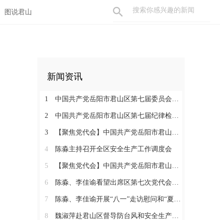
图说君山
新闻资讯
1
中国共产党岳阳市君山区第七届委员会举行第一次全体会议 陈淼当选区委书记
2
中国共产党岳阳市君山区第七届纪律检查委员会召开第一次全体会议
3
【聚焦党代会】中国共产党岳阳市君山区第七次代表大会胜利闭幕
4
陈淼主持召开全区安全生产工作调度会
5
【聚焦党代会】中国共产党岳阳市君山区第七次代表大会开幕
6
陈淼、李佳谕看望出席区第七次党代会代表
7
陈淼、李佳谕开展“八一”走访慰问和“夏送清凉”活动
8
魏淑萍赴君山区督导防台风和安全生产工作