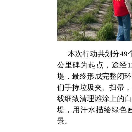
本次行动共划分49
公里碑为起点，途经12
堤，最终形成完整闭环
们手持垃圾夹、扫帚，
线细致清理滩涂上的白
堤，用汗水描绘绿色
景。