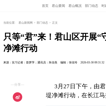
首页
君山要闻
君山概况
部门动态
时
当前位置:
君山新闻网
>
部门动态
>
正文
只等“君”来！君山区开展“
净滩行动
来源：实习记者：曾梦萍；通讯员：朱佳燕
编辑：张佳玲
2026-03-30 09:31:32
—分享—
3月27日下午，由
堤净滩行动，在长江马