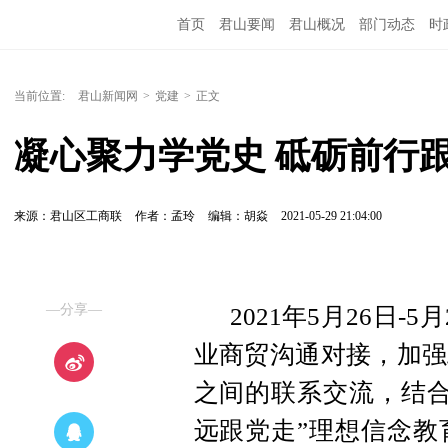
首页
君山要闻
君山概况
部门动态
时
当前位置:
君山新闻网
>
党建
>
正文
凝心聚力学党史 砥砺前行
来源：君山区工商联
作者：孟玲
编辑：胡焱
2021-05-29 21:04:00
—分享—
2021年5月26日
业商贸沟通对接，加强
之间的联系交流，结合
远跟党走”理想信念教