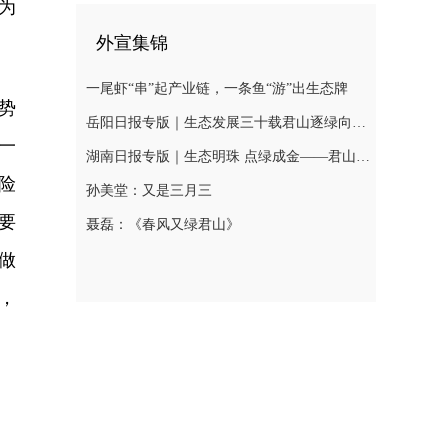
为
外宣集锦
一尾虾“串”起产业链，一条鱼“游”出生态牌
势
岳阳日报专版｜生态发展三十载君山逐绿向未来
一
湖南日报专版｜生态明珠 点绿成金——君山区绘就生态优先高质量发展新图景
险
孙美堂：又是三月三
要
聂磊：《春风又绿君山》
做
，