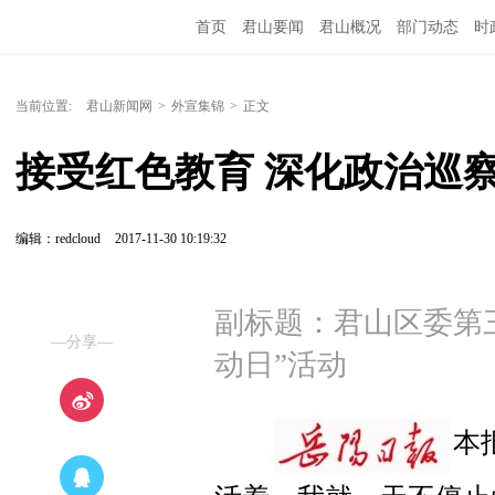
首页
君山要闻
君山概况
部门动态
时
当前位置:
君山新闻网
>
外宣集锦
>
正文
接受红色教育 深化政治巡
编辑：redcloud
2017-11-30 10:19:32
副标题：君山区委第
—分享—
动日”活动
本